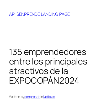
Saltar
al
API SENPRENDE LANDING PAGE
contenido
135 emprendedores
entre los principales
atractivos de la
EXPOCOPÁN2024
Written by
senprende
in
Noticias