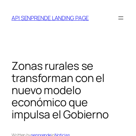
Saltar
al
API SENPRENDE LANDING PAGE
contenido
Zonas rurales se
transforman con el
nuevo modelo
económico que
impulsa el Gobierno
Written by
senprende
in
Noticias