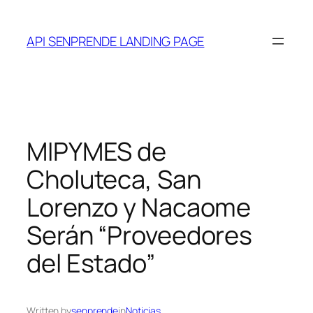
Saltar
al
API SENPRENDE LANDING PAGE
contenido
MIPYMES de
Choluteca, San
Lorenzo y Nacaome
Serán “Proveedores
del Estado”
Written by
senprende
in
Noticias