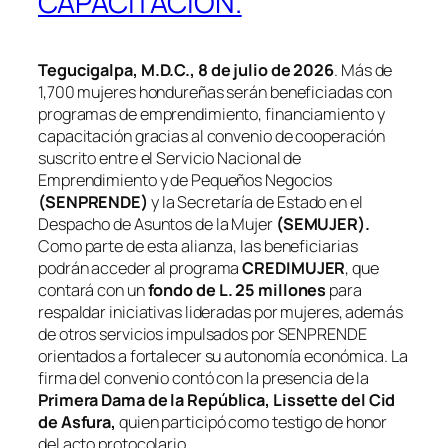
CAPACITACIÓN.
Tegucigalpa, M.D.C., 8 de julio de 2026
. Más de
1,700 mujeres hondureñas serán beneficiadas con
programas de emprendimiento, financiamiento y
capacitación gracias al convenio de cooperación
suscrito entre el Servicio Nacional de
Emprendimiento y de Pequeños Negocios
(SENPRENDE)
y la Secretaría de Estado en el
Despacho de Asuntos de la Mujer
(SEMUJER).
Como parte de esta alianza, las beneficiarias
podrán acceder al programa
CREDIMUJER
, que
contará con un
fondo de L. 25 millones
para
respaldar iniciativas lideradas por mujeres, además
de otros servicios impulsados por SENPRENDE
orientados a fortalecer su autonomía económica. La
firma del convenio contó con la presencia de la
Primera Dama de la República, Lissette del Cid
de Asfura,
quien participó como testigo de honor
del acto protocolario.