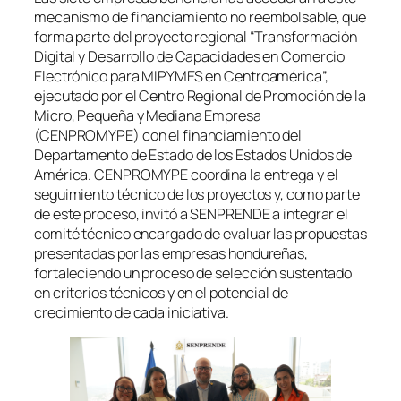
mecanismo de financiamiento no reembolsable, que
forma parte del proyecto regional “Transformación
Digital y Desarrollo de Capacidades en Comercio
Electrónico para MIPYMES en Centroamérica”,
ejecutado por el Centro Regional de Promoción de la
Micro, Pequeña y Mediana Empresa
(CENPROMYPE) con el financiamiento del
Departamento de Estado de los Estados Unidos de
América. CENPROMYPE coordina la entrega y el
seguimiento técnico de los proyectos y, como parte
de este proceso, invitó a SENPRENDE a integrar el
comité técnico encargado de evaluar las propuestas
presentadas por las empresas hondureñas,
fortaleciendo un proceso de selección sustentado
en criterios técnicos y en el potencial de
crecimiento de cada iniciativa.