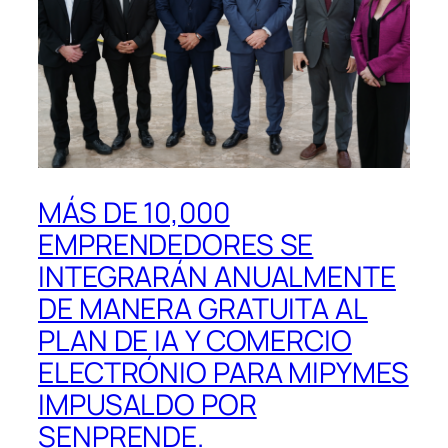
MÁS DE 10,000
EMPRENDEDORES SE
INTEGRARÁN ANUALMENTE
DE MANERA GRATUITA AL
PLAN DE IA Y COMERCIO
ELECTRÓNIO PARA MIPYMES
IMPUSALDO POR
SENPRENDE.